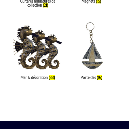
Guitares miniatures de
Magnets
(15)
collection
(21)
Mer & décoration
(38)
Porte clés
(16)