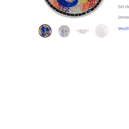
Set d
Dimen
Veuil