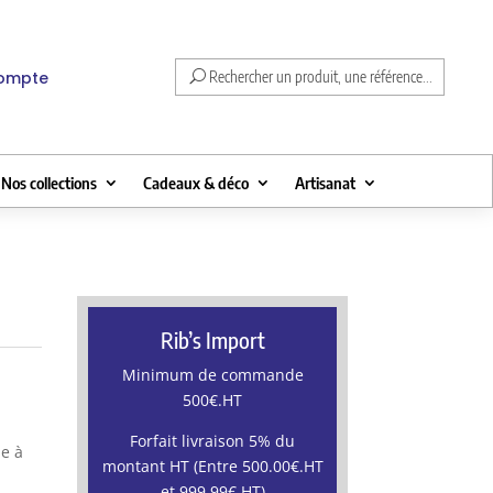
compte
Rechercher un produit, une référence...
Nos collections
Cadeaux & déco
Artisanat
Rib’s Import
Minimum de commande
500€.HT
Forfait livraison 5% du
le à
montant HT (Entre 500.00€.HT
et 999.99€.HT)