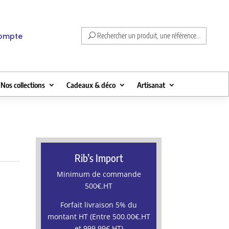
compte
Rechercher un produit, une référence...
Nos collections
Cadeaux & déco
Artisanat
Rib’s Import
Minimum de commande
500€.HT
Forfait livraison 5% du
montant HT (Entre 500.00€.HT
et 999.99€.HT)