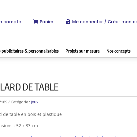
n compte
Panier
Me connecter / Créer mon 


 publicitaires & personnalisables
Projets sur mesure
Nos concepts
LLARD DE TABLE
7189
Catégorie :
Jeux
rd de table en bois et plastique
sions : 52 x 33 cm