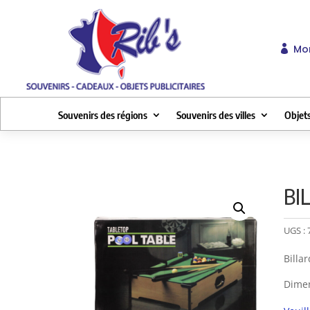
Mo

Souvenirs des régions
Souvenirs des villes
Objets
BI
UGS :
Billa
Dimen