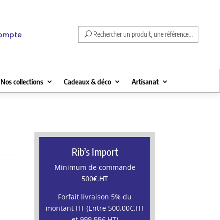
compte
Rechercher un produit, une référence...
Nos collections
Cadeaux & déco
Artisanat
Rib’s Import
Minimum de commande
500€.HT
Forfait livraison 5% du
montant HT (Entre 500.00€.HT
et 999.99€.HT)