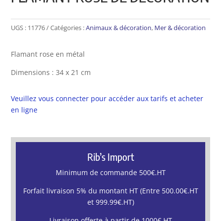
UGS :
11776
Catégories :
Animaux & décoration
,
Mer & décoration
Flamant rose en métal
Dimensions : 34 x 21 cm
Veuillez vous connecter pour accéder aux tarifs et acheter
en ligne
Rib’s Import
Minimum de commande 500€.HT
Forfait livraison 5% du montant HT (Entre 500.00€.HT
et 999.99€.HT)
Livraison offerte à partir de 1000€.HT