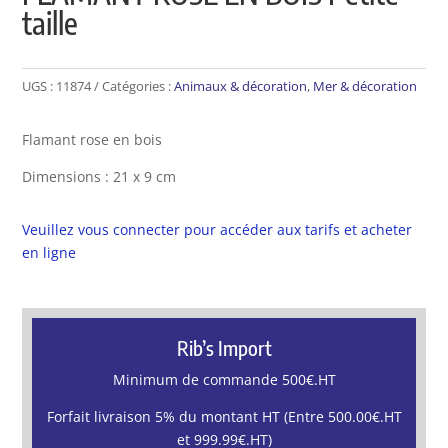
taille
UGS :
11874
Catégories :
Animaux & décoration
,
Mer & décoration
Flamant rose en bois
Dimensions : 21 x 9 cm
Veuillez vous connecter pour accéder aux tarifs et acheter
en ligne
Rib’s Import
Minimum de commande 500€.HT
Forfait livraison 5% du montant HT (Entre 500.00€.HT
et 999.99€.HT)