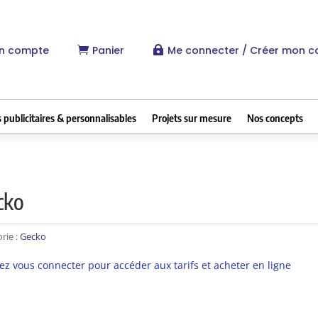
n compte
Panier
Me connecter / Créer mon 


 publicitaires & personnalisables
Projets sur mesure
Nos concepts
cko
rie :
Gecko
lez vous connecter pour accéder aux tarifs et acheter en ligne