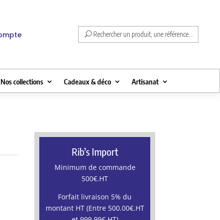
compte
Rechercher un produit, une référence...
Nos collections
Cadeaux & déco
Artisanat
Rib’s Import
Minimum de commande
500€.HT
Forfait livraison 5% du
montant HT (Entre 500.00€.HT
et 999.99€.HT)