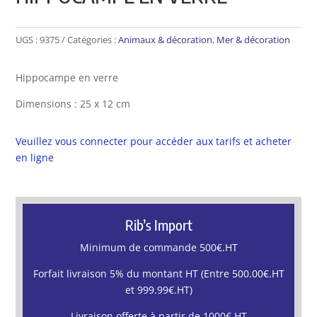
UGS :
9375
Catégories :
Animaux & décoration
,
Mer & décoration
Hippocampe en verre
Dimensions : 25 x 12 cm
Veuillez vous connecter pour accéder aux tarifs et acheter
en ligne
Rib’s Import
Minimum de commande 500€.HT
Forfait livraison 5% du montant HT (Entre 500.00€.HT
et 999.99€.HT)
Livraison offerte à partir de 1000€.HT