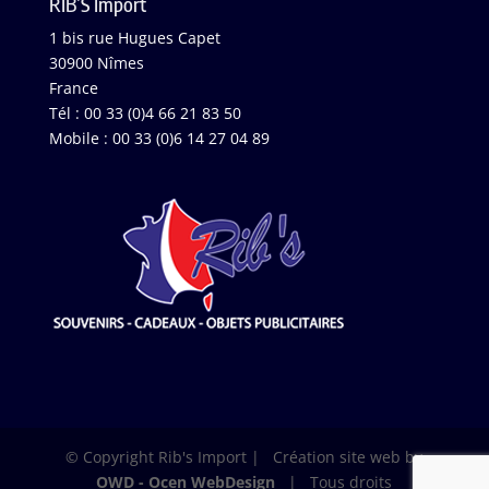
RIB’S Import
1 bis rue Hugues Capet
30900 Nîmes
France
Tél : 00 33 (0)4 66 21 83 50
Mobile : 00 33 (0)6 14 27 04 89
© Copyright Rib's Import | Création site web by
OWD - Ocen WebDesign
| Tous droits