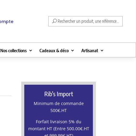
compte
Rechercher un produit, une référence...
Nos collections
Cadeaux & déco
Artisanat
Rib’s Import
Minimum de commande
500€.HT
Forfait livraison 5% du
montant HT (Entre 500.00€.HT
et 999.99€.HT)