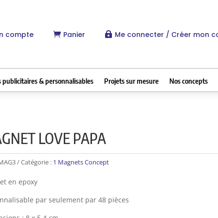
n compte
Panier
Me connecter / Créer mon 


 publicitaires & personnalisables
Projets sur mesure
Nos concepts
GNET LOVE PAPA
MAG3
Catégorie :
1 Magnets Concept
et en epoxy
nnalisable par seulement par 48 pièces
sions : 8 x 5,4 cm