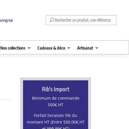
compte
Rechercher un produit, une référence...
Nos collections
Cadeaux & déco
Artisanat
Rib’s Import
Minimum de commande
500€.HT
Forfait livraison 5% du
montant HT (Entre 500.00€.HT
et 999.99€.HT)