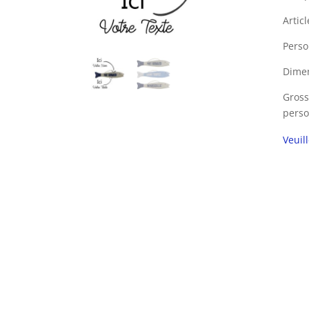
Artic
Perso
Dimen
Gross
perso
Veuil