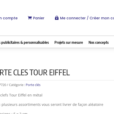
n compte
Panier
Me connecter / Créer mon 


 publicitaires & personnalisables
Projets sur mesure
Nos concepts
RTE CLES TOUR EIFFEL
7720
Catégorie :
Porte clés
 clefs Tour Eiffel en métal
 plusieurs assortiments vous seront livrer de façon aléatoire
sions : 5 x 2 cm