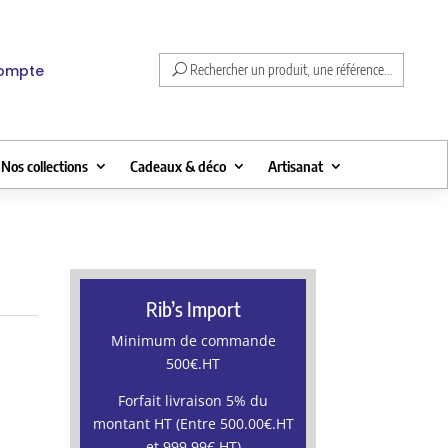
compte
Rechercher un produit, une référence...
Nos collections
Cadeaux & déco
Artisanat
Rib’s Import
Minimum de commande
500€.HT
Forfait livraison 5% du
montant HT (Entre 500.00€.HT
et 999.99€.HT)