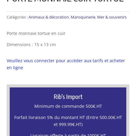
Catégories :
Animaux & décoration
,
Maroquinerie
,
Mer & souvenirs
Porte monnaie tortue en cuir
Dimensions : 15 x 13 cm
Veuillez vous connecter pour accéder aux tarifs et acheter
en ligne
Rib’s Import
Minimum de commande 500€.HT
Forfait livraison 5% du montant HT (Entre 500.00€.HT
et 999.99€.HT)
Livraison offerte à partir de 1000€.HT