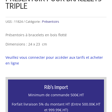
TRIPLE
UGS :
11824
Catégorie :
Présentoirs
Présentoirs à bracelets en bois flotté
Dimensions : 24 x 23 cm
Veuillez vous connecter pour accéder aux tarifs et acheter
en ligne
Rib’s Import
Minimum de commande 500€.HT
Forfait livraison 5% du montant HT (Entre 500.00€.HT
et 999.99€.HT)