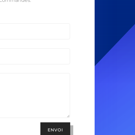
s commandes.
ENVOI