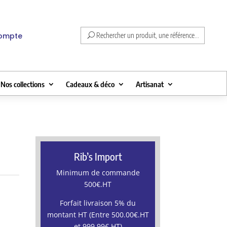
compte
Rechercher un produit, une référence...
Nos collections
Cadeaux & déco
Artisanat
Rib’s Import
Minimum de commande
500€.HT
Forfait livraison 5% du
montant HT (Entre 500.00€.HT
s
et 999.99€.HT)