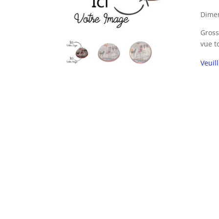
Dimen
Gross
vue t
Veuil