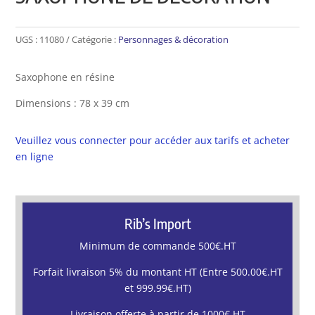
UGS :
11080
Catégorie :
Personnages & décoration
Saxophone en résine
Dimensions : 78 x 39 cm
Veuillez vous connecter pour accéder aux tarifs et acheter
en ligne
Rib’s Import
Minimum de commande 500€.HT
Forfait livraison 5% du montant HT (Entre 500.00€.HT
et 999.99€.HT)
Livraison offerte à partir de 1000€.HT