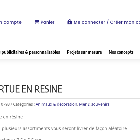
n compte
Panier
Me connecter / Créer mon 


 publicitaires & personnalisables
Projets sur mesure
Nos concepts
RTUE EN RESINE
10793
Catégories :
Animaux & décoration
,
Mer & souvenirs
e en résine
 plusieurs assortiments vous seront livrer de façon aléatoire
sions : 7,5 x 5,5 cm