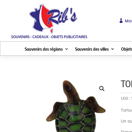
Mo

Souvenirs des régions
Souvenirs des villes
Objets
TO
UGS :
Tortu
Un ou
Dimen