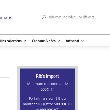
compte
Rechercher un produit, une référence...
Nos collections
Cadeaux & déco
Artisanat
Rib’s Import
Minimum de commande
500€.HT
Forfait livraison 5% du
montant HT (Entre 500.00€.HT
et 999.99€.HT)