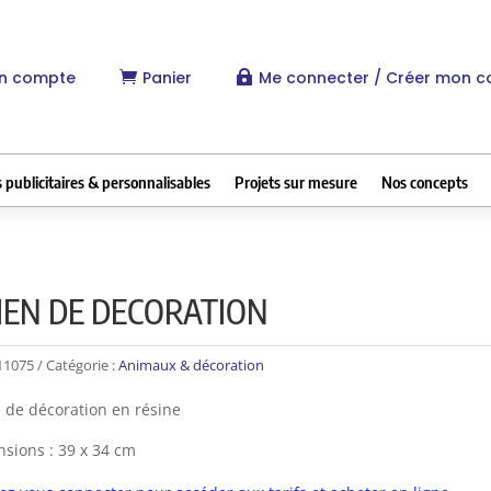
n compte
Panier
Me connecter / Créer mon 


 publicitaires & personnalisables
Projets sur mesure
Nos concepts
IEN DE DECORATION
11075
Catégorie :
Animaux & décoration
 de décoration en résine
sions : 39 x 34 cm