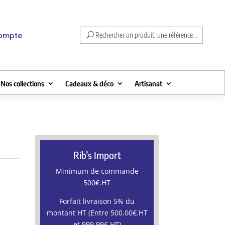
compte
Rechercher un produit, une référence...
Nos collections
Cadeaux & déco
Artisanat
Rib’s Import
Minimum de commande
500€.HT
Forfait livraison 5% du
montant HT (Entre 500.00€.HT
et 999.99€.HT)